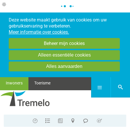
Deze website maakt gebruik van cookies om uw
gebruikservaring te verbeteren.
Meer informatie over cookies.
Beheer mijn cookies
Alleen essentiële cookies
Alles aanvaarden
Inwoners
Toerisme
zoek
Menu
Contact
A-
Nieuws
Stratenplan
Meldpunt
E-