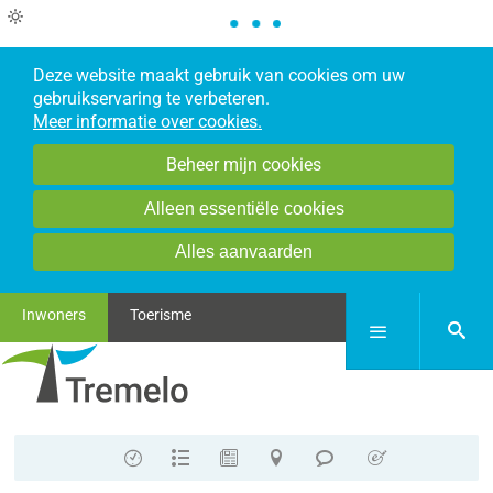
Deze website maakt gebruik van cookies om uw
gebruikservaring te verbeteren.
Meer informatie over cookies.
Beheer mijn cookies
Alleen essentiële cookies
Alles aanvaarden
Inwoners
Toerisme
zoek
Menu
Contact
A-
Nieuws
Stratenplan
Meldpunt
E-