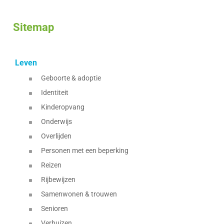
&
Z
loket
openingsuren
Sitemap
Leven
Geboorte & adoptie
Identiteit
Kinderopvang
Onderwijs
Overlijden
Personen met een beperking
Reizen
Rijbewijzen
Samenwonen & trouwen
Senioren
Verhuizen