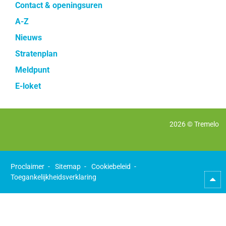
Contact & openingsuren
A-Z
Nieuws
Stratenplan
Meldpunt
E-loket
2026 ©
Tremelo
Proclaimer
Sitemap
Cookiebeleid
Toegankelijkheidsverklaring