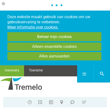
Deze website maakt gebruik van cookies om uw
gebruikservaring te verbeteren.
Meer informatie over cookies.
Beheer mijn cookies
Alleen essentiële cookies
Alles aanvaarden
Inwoners
Toerisme
zoek
Menu
Contact
A-
Nieuws
Stratenplan
Meldpunt
E-