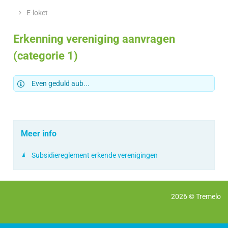
&
Z
loket
E-loket
openingsuren
Erkenning vereniging aanvragen
(categorie 1)
Even geduld aub...
Meer info
Subsidiereglement erkende verenigingen
2026 ©
Tremelo