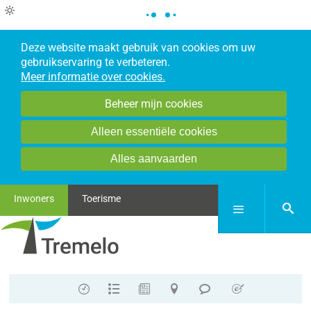
Deze website maakt gebruik van cookies om uw
gebruikservaring te verbeteren.
Meer informatie over cookies.
Beheer mijn cookies
Alleen essentiële cookies
Alles aanvaarden
Inwoners
Toerisme
zoek
Menu
Contact
A-
Nieuws
Stratenplan
Meldpunt
E-