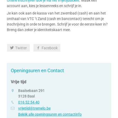
Online inschrijven doe je via het vrijetijdsloket
. Maak een
account aan, kies je lessenreeks en schrijf je in.
Je kan ook aan de kassa van het zwembad (cash) en aan het
onthaal van VTC ’t Zand (cash en bancontact) terecht om je
inschrijving in orde te brengen. Schrijf je voor de eerste keer in?
Breng dan zeker je identiteitskaart mee.
Deel
Twitter
Facebook
deze
pagina
Openingsuren en Contact
Vrije tijd
adres
Baalsebaan 291
3128
Baal
tel.
016 52 54 40
e-
vrijetijd@tremelo.be
mail
Bekijk alle openingsuren en contactinfo