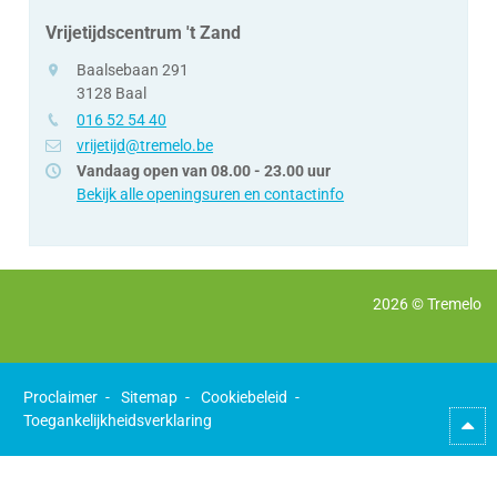
Vrijetijdscentrum 't Zand
adres
Baalsebaan 291
3128
Baal
tel.
016 52 54 40
e-
vrijetijd@tremelo.be
mail
Vandaag open van
08.00
-
23.00 uur
Bekijk alle openingsuren en contactinfo
2026 ©
Tremelo
Proclaimer
Sitemap
Cookiebeleid
Toegankelijkheidsverklaring