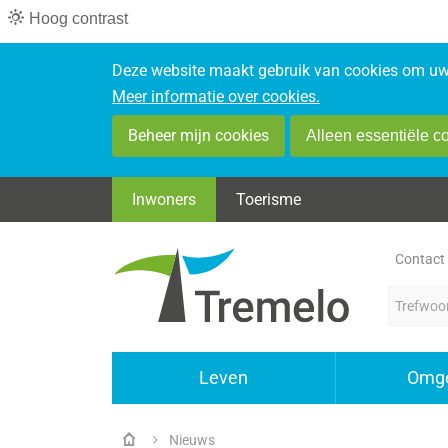
Hoog contrast
Deze website maakt gebruik van cookies om uw 
Meer informatie over cookies.
Beheer mijn cookies
Alleen essentiële c
Inwoners
Toerisme
Contact
Terug
Leven
Omge
naar
startpagina
Nieuws