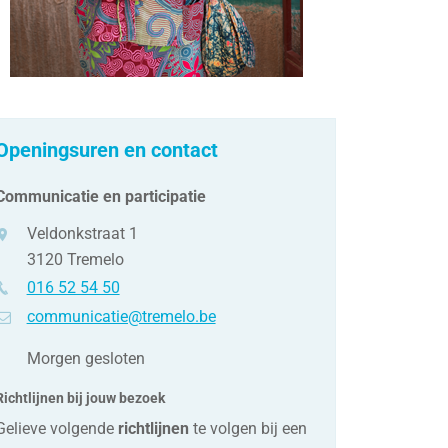
Openingsuren en contact
Communicatie en participatie
adres
Veldonkstraat 1
3120
Tremelo
el.
016 52 54 50
-
communicatie@tremelo.be
mail
Morgen gesloten
Richtlijnen bij jouw bezoek
Gelieve volgende
richtlijnen
te volgen bij een