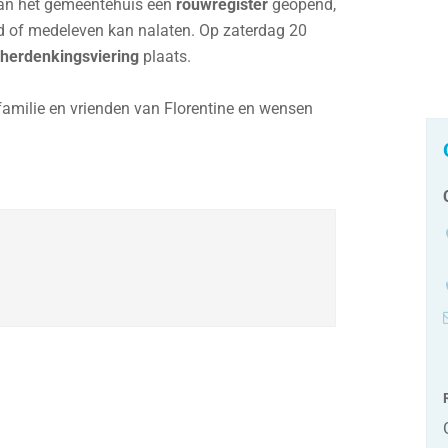
 van het gemeentehuis een
rouwregister
geopend,
 of medeleven kan nalaten. Op zaterdag 20
herdenkingsviering
plaats.
amilie en vrienden van Florentine en wensen
t
e