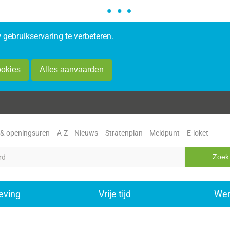
gebruikservaring te verbeteren.
ookies
Alles aanvaarden
 & openingsuren
A-Z
Nieuws
Stratenplan
Meldpunt
E-loket
ving
Vrije tijd
Wer