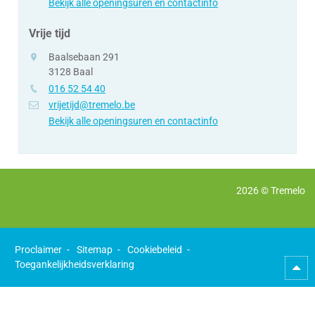
mail
Bekijk alle openingsuren en contactinfo
Vrije tijd
adres
Baalsebaan 291
3128
Baal
tel.
016 52 54 40
e-
vrijetijd@tremelo.be
mail
Bekijk alle openingsuren en contactinfo
2026 ©
Tremelo
Proclaimer
Sitemap
Cookiebeleid
Toegankelijkheidsverklaring