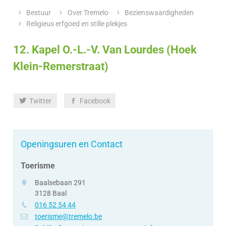
&
Z
loket
Bestuur
Over Tremelo
Bezienswaardigheden
openingsuren
Religieus erfgoed en stille plekjes
12. Kapel O.-L.-V. Van Lourdes (Hoek
Klein-Remerstraat)
Deel
Twitter
Facebook
deze
pagina
Openingsuren en Contact
Toerisme
adres
Baalsebaan 291
3128
Baal
tel.
016 52 54 44
e-
toerisme@tremelo.be