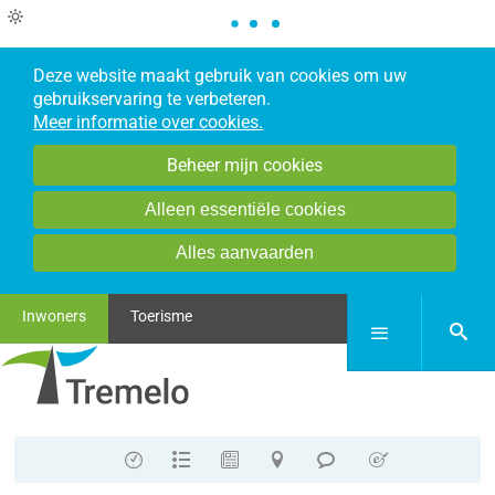
Deze website maakt gebruik van cookies om uw
gebruikservaring te verbeteren.
Meer informatie over cookies.
Beheer mijn cookies
Alleen essentiële cookies
Alles aanvaarden
Inwoners
Toerisme
zoek
Menu
Contact
A-
Nieuws
Stratenplan
Meldpunt
E-