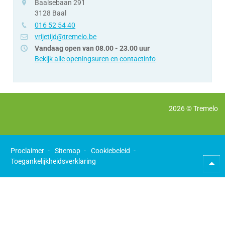
adres
Baalsebaan 291
3128
Baal
tel.
016 52 54 40
e-
vrijetijd@tremelo.be
mail
Vandaag open van
08.00
-
23.00 uur
Bekijk alle openingsuren en contactinfo
2026 ©
Tremelo
Proclaimer
Sitemap
Cookiebeleid
Toegankelijkheidsverklaring