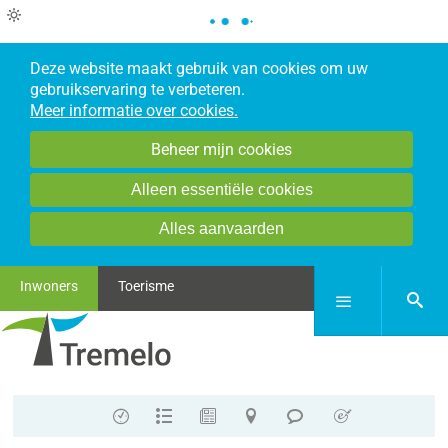
Deze website maakt gebruik van cookies om uw
gebruikservaring te verbeteren.
Meer informatie over cookies.
Beheer mijn cookies
Alleen essentiële cookies
Alles aanvaarden
Inwoners
Toerisme
zoek
Menu
Contact
A-
Nieuws
Stratenplan
Meldpunt
E-