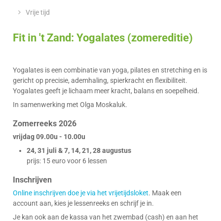
&
Z
loket
Vrije tijd
openingsuren
Fit in 't Zand: Yogalates (zomereditie)
Yogalates is een combinatie van yoga, pilates en stretching en is
gericht op precisie, ademhaling, spierkracht en flexibiliteit.
Yogalates geeft je lichaam meer kracht, balans en soepelheid.
In samenwerking met Olga Moskaluk.
Zomerreeks 2026
vrijdag 09.00u - 10.00u
24, 31 juli & 7, 14, 21, 28 augustus
prijs: 15 euro voor 6 lessen
Inschrijven
Online inschrijven doe je via het vrijetijdsloket
. Maak een
account aan, kies je lessenreeks en schrijf je in.
Je kan ook aan de kassa van het zwembad (cash) en aan het