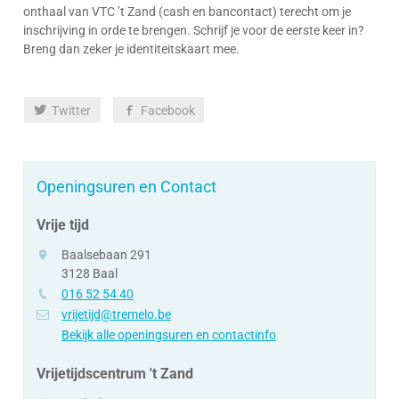
onthaal van VTC ’t Zand (cash en bancontact) terecht om je
inschrijving in orde te brengen. Schrijf je voor de eerste keer in?
Breng dan zeker je identiteitskaart mee.
Deel
Twitter
Facebook
deze
pagina
Openingsuren en Contact
Vrije tijd
adres
Baalsebaan 291
3128
Baal
tel.
016 52 54 40
e-
vrijetijd@tremelo.be
mail
Bekijk alle openingsuren en contactinfo
Vrijetijdscentrum 't Zand