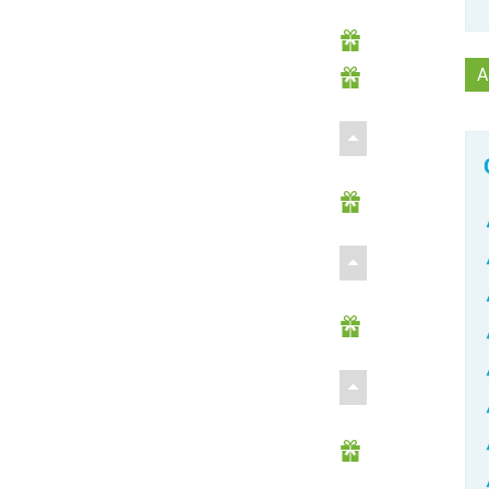
Zo
A
al