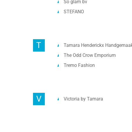
So glam bv
STEFANO
T
Tamara Henderickx Handgemaak
The Odd Crow Emporium
Tremo Fashion
V
Victoria by Tamara