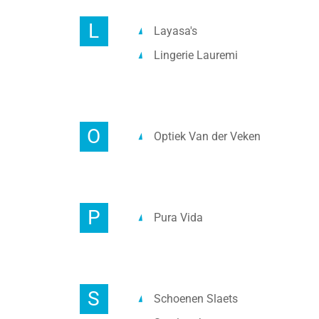
L
Layasa's
Lingerie Lauremi
O
Optiek Van der Veken
P
Pura Vida
S
Schoenen Slaets