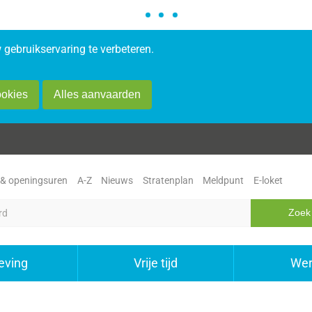
gebruikservaring te verbeteren.
ookies
Alles aanvaarden
 & openingsuren
A-Z
Nieuws
Stratenplan
Meldpunt
E-loket
ving
Vrije tijd
Wer