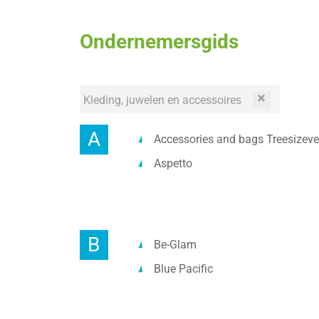
Ondernemersgids
Kleding, juwelen en accessoires
verwijder
filter
A
Accessories and bags Treesizeve
Aspetto
B
Be-Glam
Blue Pacific