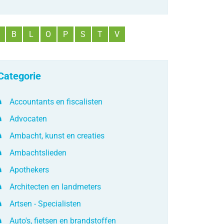
ek
B
L
O
P
S
T
V
fabetisch
Categorie
Accountants en fiscalisten
Advocaten
Ambacht, kunst en creaties
Ambachtslieden
Apothekers
Architecten en landmeters
Artsen - Specialisten
Auto's, fietsen en brandstoffen