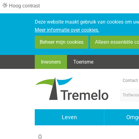
Hoog contrast
Deze website maakt gebruik van cookies om uw 
Meer informatie over cookies.
Beheer mijn cookies
Alleen essentiële c
Inwoners
Toerisme
Contact
Terug
Leven
Omge
naar
startpagina