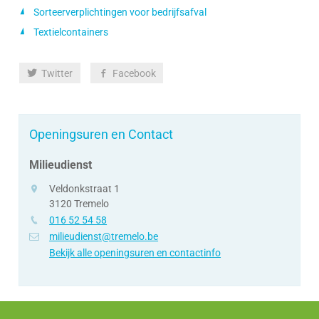
Sorteerverplichtingen voor bedrijfsafval
Textielcontainers
Deel
Twitter
Facebook
deze
pagina
Openingsuren en Contact
Milieudienst
adres
Veldonkstraat 1
3120
Tremelo
tel.
016 52 54 58
e-
milieudienst@tremelo.be
mail
Bekijk alle openingsuren en contactinfo