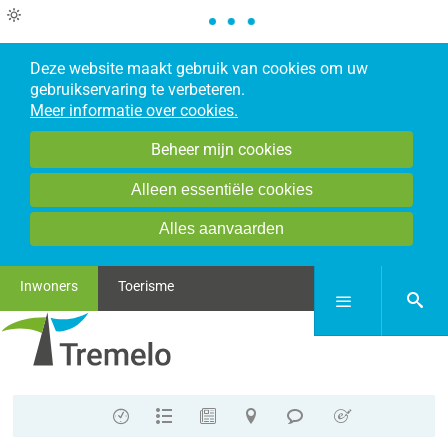
Deze website maakt gebruik van cookies om uw
gebruikservaring te verbeteren.
Meer informatie over cookies.
Beheer mijn cookies
Alleen essentiële cookies
Alles aanvaarden
Inwoners
Toerisme
zoek
Menu
Contact
A-
Nieuws
Stratenplan
Meldpunt
E-